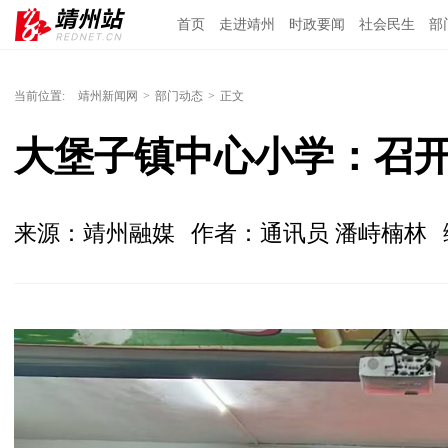
首页
走进靖州
时政要闻
社会民生
部
当前位置:
靖州新闻网
>
部门动态
>
正文
大堡子镇中心小学：召
来源：靖州融媒
作者：通讯员 潘峙楠林