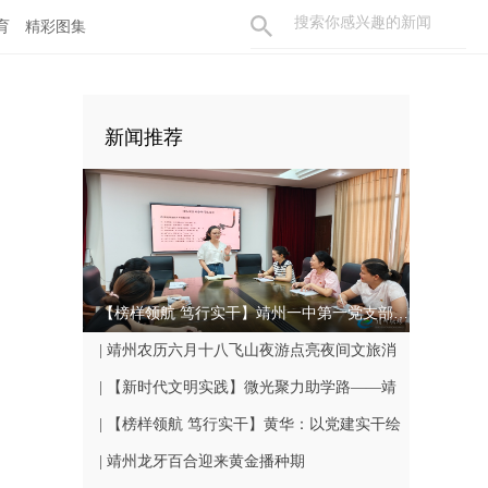
育
精彩图集
新闻推荐
【榜样领航 笃行实干】靖州一中第一党支部：党建领航育桃李 实干争先筑堡垒
| 靖州农历六月十八飞山夜游点亮夜间文旅消
费新活力
| 【新时代文明实践】微光聚力助学路——靖
州举办“10+1”助学2026高考优秀学子表彰活动
| 【榜样领航 笃行实干】黄华：以党建实干绘
就和美乡村画卷
| 靖州龙牙百合迎来黄金播种期