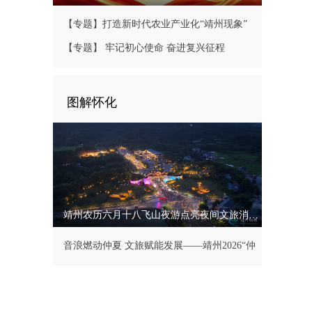
【专题】打造新时代农业产业化“靖州现象”
【专题】 牢记初心使命 奋进复兴征程
图解怀化
靖州农历六月十八飞山夜游点亮夜间文旅消费新活力
音浪燃动仲夏 文旅赋能发展——靖州2026“仲
夏飞山・‘唱’享青春”音乐周圆满落幕