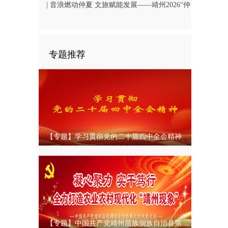
| 音浪燃动仲夏 文旅赋能发展——靖州2026“仲
夏飞山・‘唱’享青春”音乐周圆满落幕
专题推荐
【专题】学习贯彻党的二十届四中全会精神
【专题】中国共产党靖州苗族侗族自治县第九次代表大会