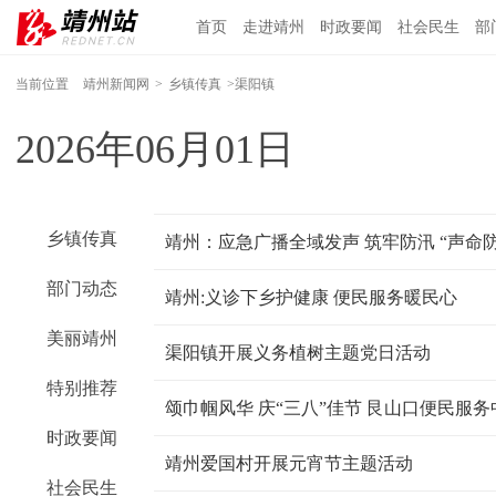
首页
走进靖州
时政要闻
社会民生
部
当前位置
靖州新闻网
>
乡镇传真
>渠阳镇
2026年06月01日
乡镇传真
靖州：应急广播全域发声 筑牢防汛 “声命防
部门动态
靖州:义诊下乡护健康 便民服务暖民心
美丽靖州
渠阳镇开展义务植树主题党日活动
特别推荐
颂巾帼风华 庆“三八”佳节 艮山口便民服
时政要闻
靖州爱国村开展元宵节主题活动
社会民生