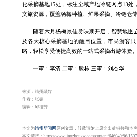
化采摘基地15处，标注全域产地冷链网点18
文旅资源，覆盖杨梅种植、鲜果采摘、冷链仓
随着六月杨梅最佳赏味期开启，智慧地图
及各大核心采摘基地的醒目位置，市民游客只
略，轻松享受便捷高效的一站式采摘出游体验
一审：李清 二审：滕栋 三审：刘杰华
来源：靖州融媒
作者：张秦
编辑：邱祖芳
本文为
靖州新闻网
原创文章，转载请附上原文出处链接和本
本文链接：
https://www.jingzhouxw.com/content/646040/96/159