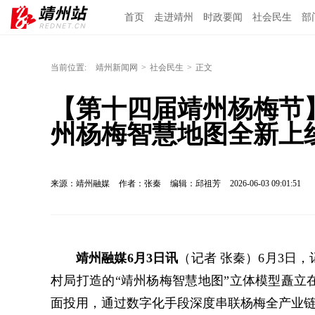
首页
走进靖州
时政要闻
社会民生
部
当前位置:
靖州新闻网
>
社会民生
>
正文
【第十四届靖州杨梅节】
州杨梅智慧地图全新上
来源：靖州融媒
作者：张秦
编辑：邱祖芳
2026-06-03 09:01:51
靖州融媒6月3日讯
（记者 张秦）6月3日
村局打造的“靖州杨梅智慧地图”立体模型矗立
面投用，通过数字化手段深度串联杨梅全产业