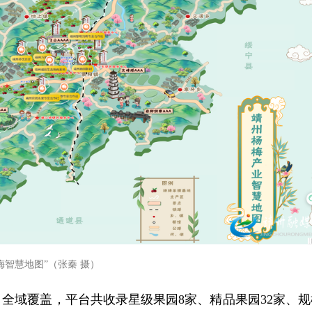
梅智慧地图”（张秦 摄）
全域覆盖，平台共收录星级果园8家、精品果园32家、规