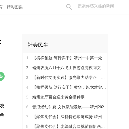
育
精彩图集
靖
社会民生
1
【榜样领航 笃行实干】靖州一中第一党支部：党建领航育桃李 实干争先筑堡垒
2
靖州农历六月十八飞山夜游点亮夜间文旅消费新活力
3
【新时代文明实践】微光聚力助学路——靖州举办“10+1”助学2026高考优秀学子表彰活动
4
【榜样领航 笃行实干】黄华：以党建实干绘就和美乡村画卷
5
靖州龙牙百合迎来黄金播种期
农
6
音浪燃动仲夏 文旅赋能发展——靖州2026“仲夏飞山・‘唱’享青春”音乐周圆满落幕
全
7
【聚焦党代会】深耕特色聚链成势 靖州五年砥砺奋进推动产业蝶变升级
8
【聚焦党代会】统筹融合绘就苗侗新画卷 靖州城乡面貌焕然一新