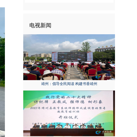
电视新闻
靖州：倡导全民阅读 构建书香靖州