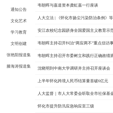
韦朝晖与嘉道资本龚虹嘉一行座谈
通知公告
人大立法 | 《怀化市扬尘污染防治条例》
文化艺术
安江农校纪念园跻身全国爱国主义教育示
学习教育
韦朝晖主持召开纠治“两应两不”重点信访
文明创建
张艳阳报道集
韦朝晖主持召开市委树立和践行正确政绩
滕海涛报道集
沈晓明到中南大学调研并主持召开座谈会
上半年怀化跨境人民币结算量首破6亿元
人大监督｜市人大常委会听取全市社保基
怀化市提升防汛应急响应至三级