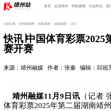
首页
走进靖州
时政要闻
社会民生
部
当前位置:
靖州新闻网
>
时政要闻
>
县级新闻
>
正文
快讯∣中国体育彩票202
赛开赛
来源：靖州融媒
作者：张秦
编辑：邱祖
靖州融媒11月9日讯
（记者 
体育彩票2025年第二届湖南靖