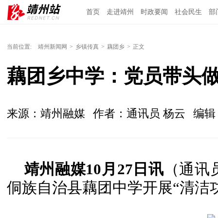
首页
走进靖州
时政要闻
社会民生
部
当前位置:
靖州新闻网
>
乡镇传真
>
藕团乡
>
正文
藕团乡中学：党员带头做
来源：靖州融媒
作者：通讯员 杨云
编辑
靖州融媒10月27日讯
（通讯员
侗族自治县藕团中学开展“清洁