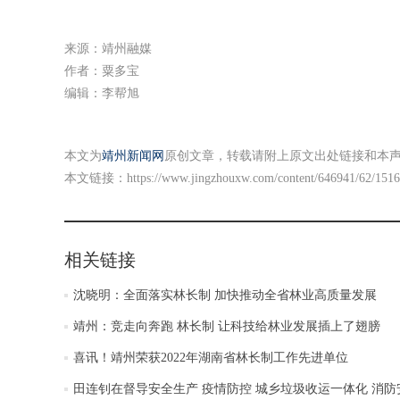
来源：靖州融媒
作者：粟多宝
编辑：李帮旭
本文为
靖州新闻网
原创文章，转载请附上原文出处链接和本
本文链接：
https://www.jingzhouxw.com/content/646941/62/151
相关链接
沈晓明：全面落实林长制 加快推动全省林业高质量发展
靖州：竞走向奔跑 林长制 让科技给林业发展插上了翅膀
喜讯！靖州荣获2022年湖南省林长制工作先进单位
田连钊在督导安全生产 疫情防控 城乡垃圾收运一体化 消