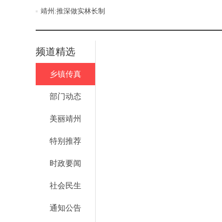
护人民群众生命财产安全
靖州:推深做实林长制
频道精选
乡镇传真
部门动态
美丽靖州
特别推荐
时政要闻
社会民生
通知公告