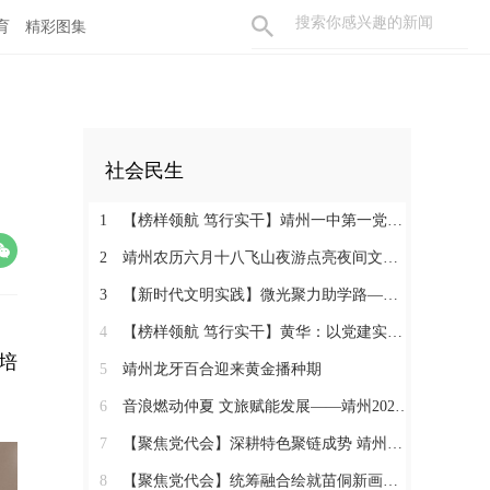
育
精彩图集
社会民生
1
【榜样领航 笃行实干】靖州一中第一党支部：党建领航育桃李 实干争先筑堡垒
2
靖州农历六月十八飞山夜游点亮夜间文旅消费新活力
3
【新时代文明实践】微光聚力助学路——靖州举办“10+1”助学2026高考优秀学子表彰活动
4
【榜样领航 笃行实干】黄华：以党建实干绘就和美乡村画卷
培
5
靖州龙牙百合迎来黄金播种期
6
音浪燃动仲夏 文旅赋能发展——靖州2026“仲夏飞山・‘唱’享青春”音乐周圆满落幕
7
【聚焦党代会】深耕特色聚链成势 靖州五年砥砺奋进推动产业蝶变升级
8
【聚焦党代会】统筹融合绘就苗侗新画卷 靖州城乡面貌焕然一新