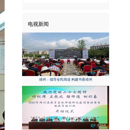
电视新闻
靖州：倡导全民阅读 构建书香靖州