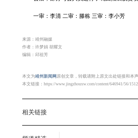
一审：李清 二审：滕栋 三审：李小芳
来源：靖州融媒
作者：许梦娟 胡耀文
编辑：邱祖芳
本文为
靖州新闻网
原创文章，转载请附上原文出处链接和本
本文链接：
https://www.jingzhouxw.com/content/646941/56/151
相关链接