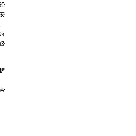
经
安
、
落
督
握
。
帮