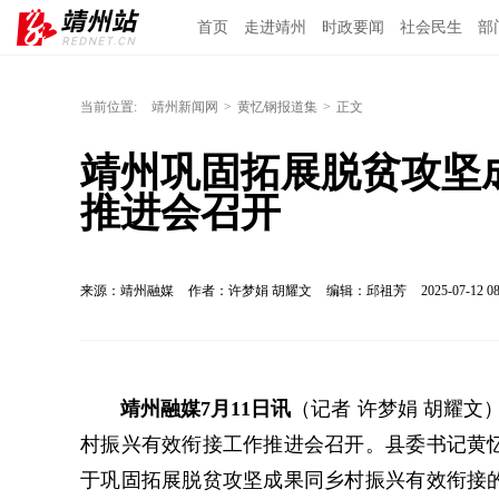
首页
走进靖州
时政要闻
社会民生
部
当前位置:
靖州新闻网
>
黄忆钢报道集
>
正文
靖州巩固拓展脱贫攻坚
推进会召开
来源：靖州融媒
作者：许梦娟 胡耀文
编辑：邱祖芳
2025-07-12 08
靖州融媒7月11日讯
（记者 许梦娟 胡耀文
村振兴有效衔接工作推进会召开。县委书记黄
于巩固拓展脱贫攻坚成果同乡村振兴有效衔接