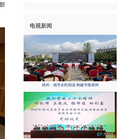
部
电视新闻
靖州：倡导全民阅读 构建书香靖州