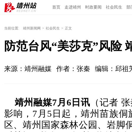
首页
走进靖州
时政要闻
社会民生
部
当前位置:
靖州新闻网
>
社会民生
>
正文
防范台风“美莎克”风险 
来源：靖州融媒
作者：张秦
编辑：邱祖
靖州融媒7月6日讯
（记者 
影响，7月5日起，靖州苗族
区、靖州国家森林公园、岩脚