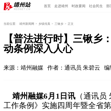
首页
走进靖州
时政要闻
社会民生
部
当前位置:
靖州新闻网
>
乡镇传真
>
三锹乡
>
正文
【普法进行时】三锹乡：
动条例深入人心
来源：靖州融媒
作者：通讯员 朱碧云
编
靖州融媒6月1日讯
（通讯员
工作条例》实施四周年暨全省