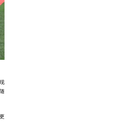
现
随
更