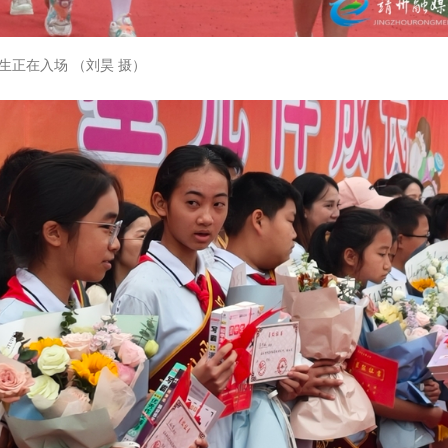
生正在入场 （刘昊 摄）