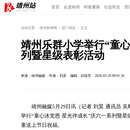
首页
走进靖州
时政要闻
社会民生
部
当前位置:
靖州新闻网
>
部门动态
>
正文
靖州乐群小学举行“童心
列暨星级表彰活动
来源：靖州融媒
作者：刘昊
编辑：邱祖芳
2026-05-29 09:01:36
靖州融媒5月29日讯（记者 刘昊 通讯员 
举行“童心沐党恩 星光伴成长”庆六一系列暨
童送上节日祝福。