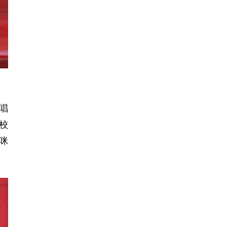
唱
校
咪