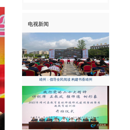
电视新闻
靖州：倡导全民阅读 构建书香靖州