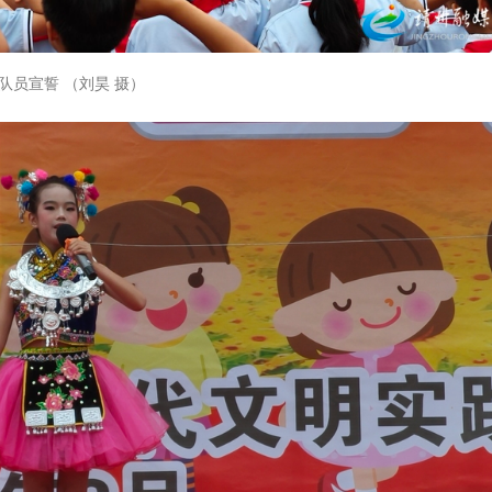
队员宣誓 （刘昊 摄）