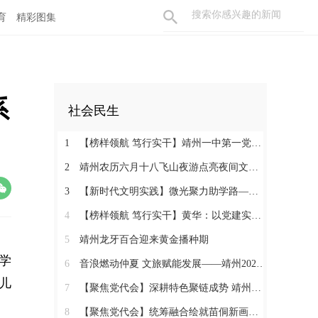
育
精彩图集
系
社会民生
1
【榜样领航 笃行实干】靖州一中第一党支部：党建领航育桃李 实干争先筑堡垒
2
靖州农历六月十八飞山夜游点亮夜间文旅消费新活力
3
【新时代文明实践】微光聚力助学路——靖州举办“10+1”助学2026高考优秀学子表彰活动
4
【榜样领航 笃行实干】黄华：以党建实干绘就和美乡村画卷
5
靖州龙牙百合迎来黄金播种期
小学
6
音浪燃动仲夏 文旅赋能发展——靖州2026“仲夏飞山・‘唱’享青春”音乐周圆满落幕
儿
7
【聚焦党代会】深耕特色聚链成势 靖州五年砥砺奋进推动产业蝶变升级
8
【聚焦党代会】统筹融合绘就苗侗新画卷 靖州城乡面貌焕然一新