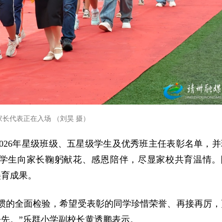
长代表正在入场 （刘昊 摄）
026年星级班级、五星级学生及优秀班主任表彰名单，并
学生向家长鞠躬献花、感恩陪伴，尽显家校共育温情。
美育成果。
惯的全面检验，希望受表彰的同学珍惜荣誉、再接再厉，
先。”乐群小学副校长黄透鹏表示。