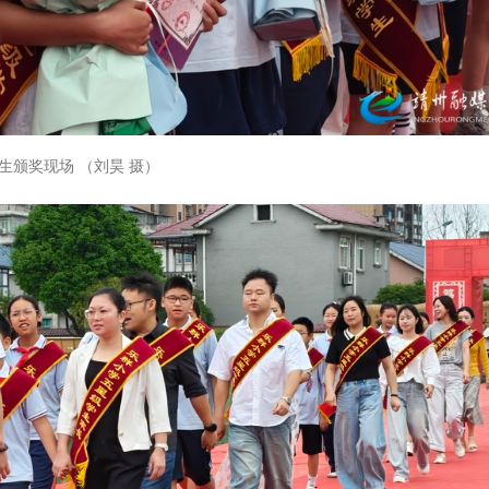
生颁奖现场 （刘昊 摄）