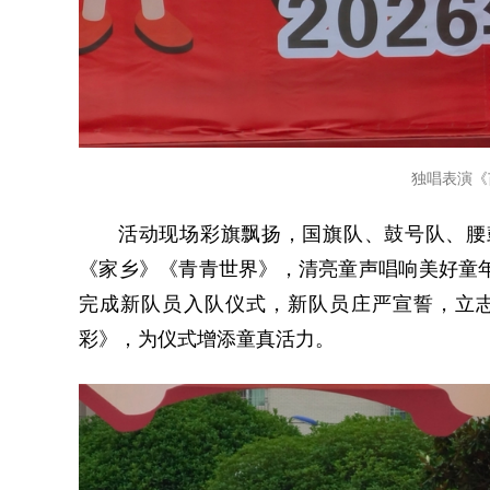
独唱表演《
活动现场彩旗飘扬，国旗队、鼓号队、腰
《家乡》《青青世界》，清亮童声唱响美好童
完成新队员入队仪式，新队员庄严宣誓，立
彩》，为仪式增添童真活力。