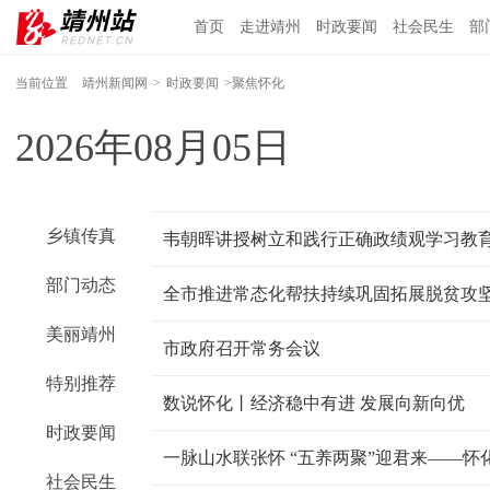
首页
走进靖州
时政要闻
社会民生
部
当前位置
靖州新闻网
>
时政要闻
>聚焦怀化
2026年08月05日
乡镇传真
韦朝晖讲授树立和践行正确政绩观学习教
部门动态
全市推进常态化帮扶持续巩固拓展脱贫攻
美丽靖州
市政府召开常务会议
特别推荐
数说怀化丨经济稳中有进 发展向新向优
时政要闻
社会民生