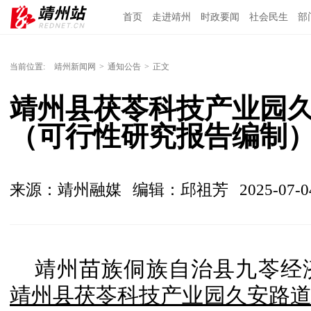
首页
走进靖州
时政要闻
社会民生
部
当前位置:
靖州新闻网
>
通知公告
>
正文
靖州县茯苓科技产业园
（可行性研究报告编制
来源：靖州融媒
编辑：邱祖芳
2025-07-0
靖州苗族侗族自治县九苓经
靖州县茯苓科技产业园久安路