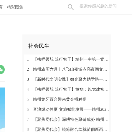
育
精彩图集
社会民生
1
【榜样领航 笃行实干】靖州一中第一党支部：党建领航育桃李 实干争先筑堡垒
2
靖州农历六月十八飞山夜游点亮夜间文旅消费新活力
3
【新时代文明实践】微光聚力助学路——靖州举办“10+1”助学2026高考优秀学子表彰活动
4
【榜样领航 笃行实干】黄华：以党建实干绘就和美乡村画卷
5
靖州龙牙百合迎来黄金播种期
6
音浪燃动仲夏 文旅赋能发展——靖州2026“仲夏飞山・‘唱’享青春”音乐周圆满落幕
7
【聚焦党代会】深耕特色聚链成势 靖州五年砥砺奋进推动产业蝶变升级
8
【聚焦党代会】统筹融合绘就苗侗新画卷 靖州城乡面貌焕然一新