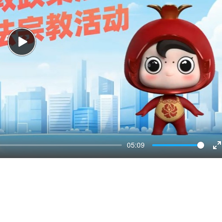
Play
05:09
E
f